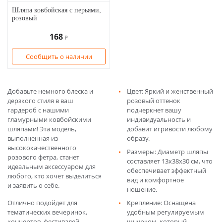
Шляпа ковбойская с перьями,
розовый
168
₽
Сообщить о наличии
Добавьте немного блеска и
Цвет: Яркий и женственный
дерзкого стиля в ваш
розовый оттенок
гардероб с нашими
подчеркнет вашу
гламурными ковбойскими
индивидуальность и
шляпами! Эта модель,
добавит игривости любому
выполненная из
образу.
высококачественного
Размеры: Диаметр шляпы
розового фетра, станет
составляет 13х38х30 см, что
идеальным аксессуаром для
обеспечивает эффектный
любого, кто хочет выделиться
вид и комфортное
и заявить о себе.
ношение.
Отлично подойдет для
Крепление: Оснащена
тематических вечеринок,
удобным регулируемым
концертов, фестивалей,
шнурком, который