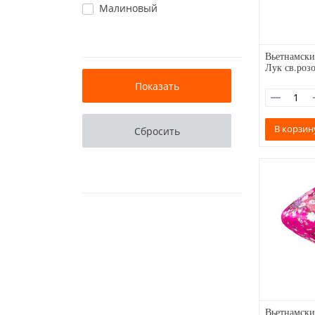
Малиновый
Вьетнамски
Лук св.роз
В корзин
Вьетнамски