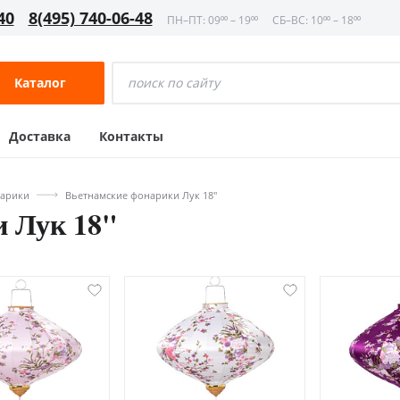
40
8(495) 740-06-48
ПН–ПТ: 09⁰⁰ – 19⁰⁰
СБ–ВС: 10⁰⁰ – 18⁰⁰
Каталог
Доставка
Контакты
нарики
Вьетнамские фонарики Лук 18"
 Лук 18"