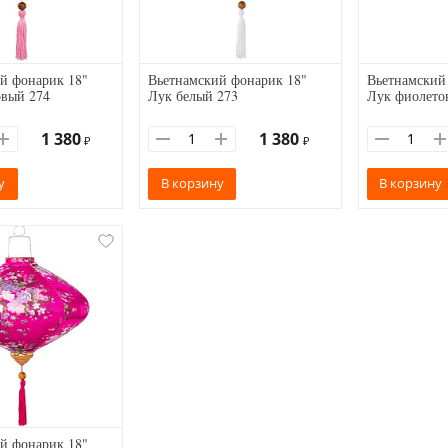
й фонарик 18"
Вьетнамский фонарик 18"
Вьетнамский
овый 274
Лук белый 273
Лук фиолето
1 380
1 380
₽
₽
у
В корзину
В корзину
й фонарик 18"