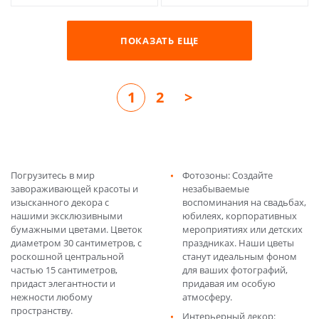
ПОКАЗАТЬ ЕЩЕ
1
2
>
Погрузитесь в мир
Фотозоны: Создайте
завораживающей красоты и
незабываемые
изысканного декора с
воспоминания на свадьбах,
нашими эксклюзивными
юбилеях, корпоративных
бумажными цветами. Цветок
мероприятиях или детских
диаметром 30 сантиметров, с
праздниках. Наши цветы
роскошной центральной
станут идеальным фоном
частью 15 сантиметров,
для ваших фотографий,
придаст элегантности и
придавая им особую
нежности любому
атмосферу.
пространству.
Интерьерный декор: