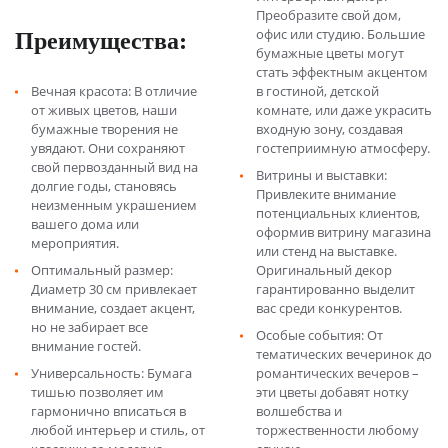
Преобразите свой дом,
Преимущества:
офис или студию. Большие
бумажные цветы могут
стать эффектным акцентом
Вечная красота: В отличие
в гостиной, детской
от живых цветов, наши
комнате, или даже украсить
бумажные творения не
входную зону, создавая
увядают. Они сохраняют
гостеприимную атмосферу.
свой первозданный вид на
Витрины и выставки:
долгие годы, становясь
Привлеките внимание
неизменным украшением
потенциальных клиентов,
вашего дома или
оформив витрину магазина
мероприятия.
или стенд на выставке.
Оптимальный размер:
Оригинальный декор
Диаметр 30 см привлекает
гарантированно выделит
внимание, создает акцент,
вас среди конкурентов.
но не забирает все
Особые события: От
внимание гостей.
тематических вечеринок до
Универсальность: Бумага
романтических вечеров –
тишью позволяет им
эти цветы добавят нотку
гармонично вписаться в
волшебства и
любой интерьер и стиль, от
торжественности любому