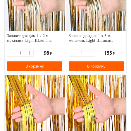
Занавес дождик 1 х 2 м,
Занавес дождик 1 х 3 м,
металлик Light Шампань
металлик Light Шампань
98
155
₽
₽
В корзину
В корзину