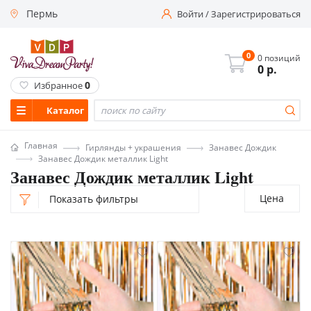
Пермь
Войти
/
Зарегистрироваться
0
0 позиций
0
р.
0
Избранное
Каталог
Главная
Гирлянды + украшения
Занавес Дождик
Занавес Дождик металлик Light
Занавес Дождик металлик Light
Цена
Показать фильтры