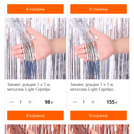
В корзину
В корзину
Занавес дождик 1 х 2 м,
Занавес дождик 1 х 3 м,
металлик Light Серебро
металлик Light Серебро
98
155
₽
₽
В корзину
В корзину