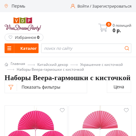
Пермь
Войти
/
Зарегистрироваться
0
0 позиций
0
р.
0
Избранное
Каталог
Главная
Китайский декор
Украшение с кисточкой
Наборы Веера-гармошки с кисточкой
Наборы Веера-гармошки с кисточкой
Цена
Показать фильтры