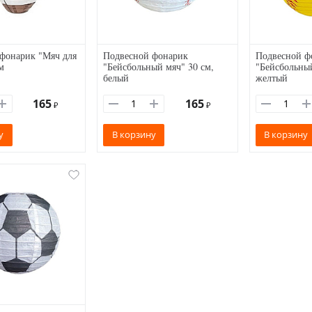
фонарик "Мяч для
Подвесной фонарик
Подвесной ф
м
"Бейсбольный мяч" 30 см,
"Бейсбольный
белый
желтый
165
165
₽
₽
у
В корзину
В корзину