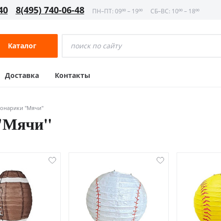
40
8(495) 740-06-48
ПН–ПТ: 09⁰⁰ – 19⁰⁰
СБ–ВС: 10⁰⁰ – 18⁰⁰
Каталог
Доставка
Контакты
онарики "Мячи"
 "Мячи"