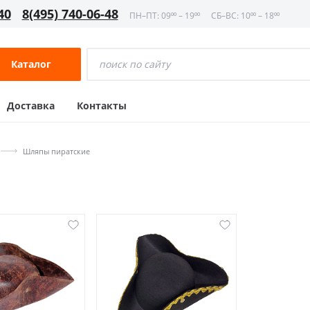
40
8(495) 740-06-48
ПН–ПТ: 09⁰⁰ – 19⁰⁰
СБ–ВС: 10⁰⁰ – 18⁰⁰
Каталог
Доставка
Контакты
Шляпы пиратские