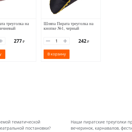
та треуголка на
Шляпа Пирата треуголка на
ричневый
кнопке №1, черный
277
242
₽
₽
у
В корзину
аемой тематической
Наши пиратские треуголки п
театральной постановки?
вечеринок, карнавалов, фест