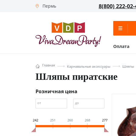
8(800) 222-02-
Пермь
Оплата
Главная
Карнавальные аксессуары
Шляпы
Шляпы пиратские
Розничная цена
от
до
242
251
260
268
277