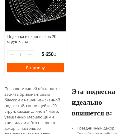
Подвеска из кристаллов 20
струн х 1 м
5 650
₽
В корзину
Позвольте вашей обстановке
Эта подвеска
засиять бриллиантовым
идеально
блеском с нашей изысканной
подвеской, состоящей из 20
впишется в:
струн, каждая длиной 1 метр,
увешанных мерцающими
кристаллами. Это не просто
Праздничный декор:
декор, а настоящее
Создайте волшебную