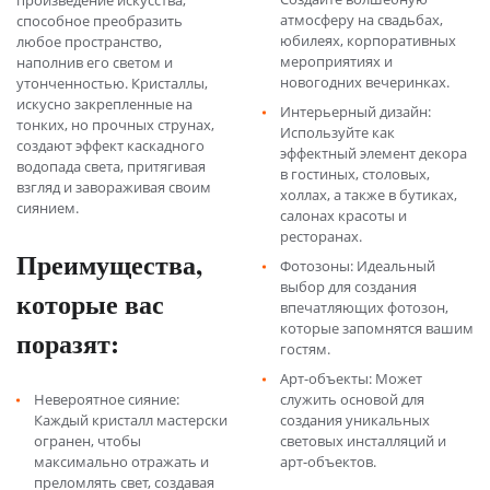
произведение искусства,
атмосферу на свадьбах,
способное преобразить
юбилеях, корпоративных
любое пространство,
мероприятиях и
наполнив его светом и
новогодних вечеринках.
утонченностью. Кристаллы,
искусно закрепленные на
Интерьерный дизайн:
тонких, но прочных струнах,
Используйте как
создают эффект каскадного
эффектный элемент декора
водопада света, притягивая
в гостиных, столовых,
взгляд и завораживая своим
холлах, а также в бутиках,
сиянием.
салонах красоты и
ресторанах.
Преимущества,
Фотозоны: Идеальный
выбор для создания
которые вас
впечатляющих фотозон,
которые запомнятся вашим
поразят:
гостям.
Арт-объекты: Может
Невероятное сияние:
служить основой для
Каждый кристалл мастерски
создания уникальных
огранен, чтобы
световых инсталляций и
максимально отражать и
арт-объектов.
преломлять свет, создавая