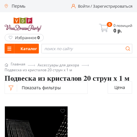
Пермь
Войти
/
Зарегистрироваться
0
0 позиций
0
р.
0
Избранное
Каталог
Главная
Аксессуары для декора
Подвеска из кристалов 20 струн х 1 м
Подвеска из кристалов 20 струн х 1 м
Цена
Показать фильтры