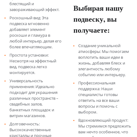
блестящий и
Выбирая нашу
завораживающий эффект.
подвеску, вы
Роскошный вид: Эта
подвеска мгновенно
получаете:
добавляет элемент
роскоши и гламура в
любой интерьер, делая его
Создание уникальной
более впечатляющим.
атмосферы: Мы помогаем
Простота установки:
воплотить ваши идеи в
Несмотря на эффектный
жизнь, добавляя блеск и
вид, подвеска легко
элегантность любому
монтируется.
событию или интерьеру.
Универсальность
Профессиональная
применения: Идеально
поддержка: Наши
подходит для украшения
специалисты готовы
различных пространств –
ответить на все ваши
свадебных залов,
вопросы и помочь с
банкетных площадок и
выбором.
витрин магазинов.
Вдохновляющий продукт:
Долговечность:
Мы стремимся предложить
Высококачественные
вам нечто особенное, что
кристаллы и прочные