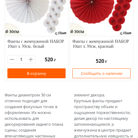
Фанты с жемчужиной НАБОР
Фанты с жемчужиной НАБОР
10шт х 30см, белый
10шт х 30см, красный
520
₽
520
₽
В корзину
Сообщить о наличии
Фанты диаметром 30 см
элемент декора.
отлично подходят для
Крупные фанты придают
создания фокусных точек в
пространству объем и
оформлении. Их можно
ощущение торжественности,
использовать для
делая декор по-настоящему
декорирования заднего плана
запоминающимся, а
сцены, создания
жемчужина в центре придает
впечатляющих настенных
дополнительную изящность и